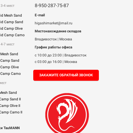
8-950-287-75-87
3-4 мест
E-mail
mid Mesh Sand
mid Camp Sand
higashimarket@mail.ru
id Camp Olive
Местонахождение складов
mid Camp Camo
Владивосток | Москва
4-7 мест
График работы офиса
 Mesh Sand
с 10:00 до 23:00 | Владивосток
 Camp Sand
с 03:00 до 16:00 | Москва
 Camp Olive
m Camp Camo
ЗАКАЖИТЕ ОБРАТНЫЙ ЗВОНОК
мест
 Mesh Sand
 Camp Sand II
Camp Olive II
 Camp Camo II
ки TauMANN