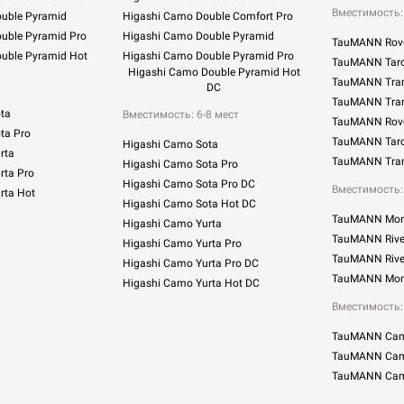
Вместимость: 
ouble Pyramid
Higashi Сamo Double Comfort Pro
uble Pyramid Pro
Higashi Сamo Double Pyramid
TauMANN Rove
ouble Pyramid Hot
Higashi Сamo Double Pyramid Pro
TauMANN Taro
Higashi Сamo Double Pyramid Hot
TauMANN Tra
DC
TauMANN Tra
ta
Вместимость: 6-8 мест
TauMANN Rove
ta Pro
TauMANN Taro
Higashi Сamo Sota
rta
TauMANN Tra
Higashi Сamo Sota Pro
rta Pro
Higashi Сamo Sota Pro DC
Вместимость: 
rta Hot
Higashi Сamo Sota Hot DC
TauMANN Mon
Higashi Сamo Yurta
TauMANN Rive
Higashi Сamo Yurta Pro
TauMANN River
Higashi Сamo Yurta Pro DC
TauMANN Mon
Higashi Сamo Yurta Hot DC
Вместимость: 
TauMANN Cam
TauMANN Cam
TauMANN Camp