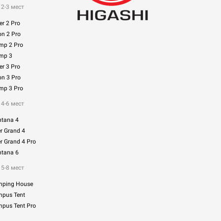
2-3 мест
r 2 Pro
n 2 Pro
mp 2 Pro
mp 3
r 3 Pro
n 3 Pro
mp 3 Pro
4-6 мест
tana 4
r Grand 4
 Grand 4 Pro
tana 6
5-8 мест
ping House
pus Tent
us Tent Pro