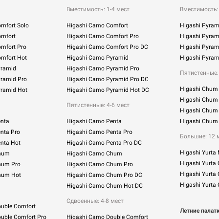
Вместимость: 1-4 мест
Вместимость: 
mfort Solo
Higashi Сamo Comfort
Higashi Pyra
omfort
Higashi Сamo Comfort Pro
Higashi Pyra
mfort Pro
Higashi Сamo Comfort Pro DC
Higashi Pyram
omfort Hot
Higashi Сamo Pyramid
Higashi Pyra
yramid
Higashi Сamo Pyramid Pro
Пятистенные: 
yramid Pro
Higashi Сamo Pyramid Pro DC
Higashi Chum
yramid Hot
Higashi Сamo Pyramid Hot DC
Higashi Chum
Пятистенные: 4-6 мест
Higashi Chum
enta
Higashi Camo Penta
Higashi Chu
nta Pro
Higashi Camo Penta Pro
Большие: 12 
nta Hot
Higashi Camo Penta Pro DC
Higashi Yurta
Chum
Higashi Camo Chum
Higashi Yurta
hum Pro
Higashi Camo Chum Pro
Higashi Yurta 
hum Hot
Higashi Camo Chum Pro DC
Higashi Yurta
Higashi Camo Chum Hot DC
Сдвоенные: 4-8 мест
ouble Comfort
Летние палат
uble Comfort Pro
Higashi Сamo Double Comfort