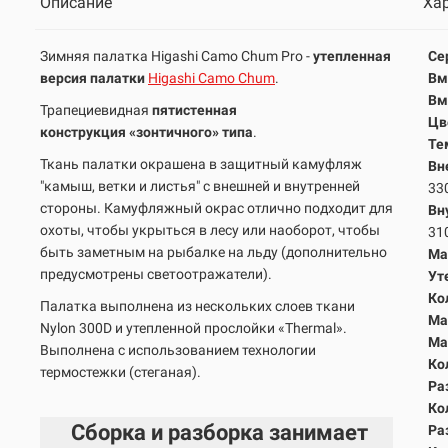
Описание
Ха
Зимняя палатка Higashi Camo Chum Pro -
утепленная
Се
версия палатки
Higashi Camo Chum
.
Вм
Вм
Трапециевидная
пятистенная
Цв
конструкция
«зонтичного» типа
.
Те
Ткань палатки окрашена в защитный камуфляж
Вн
"камыш, ветки и листья" с внешней и внутренней
33
стороны. Камуфляжный окрас отлично подходит для
Вн
охоты, чтобы укрыться в лесу или наоборот, чтобы
31
быть заметным на рыбалке на льду (дополнительно
Ма
предусмотрены светоотражатели).
Ут
Ко
Палатка выполнена из нескольких слоев ткани
Ма
Nylon 300D и утепленной прослойки «Thermal».
Ма
Выполнена с использованием технологии
Ко
термостежки (стеганая).
Ра
Ко
Сборка и разборка занимает
Ра