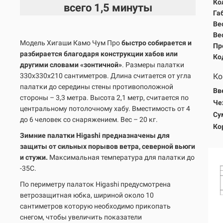
Ко
всего
1,5 минуты
Га
Вес
Вес
Модель Хигаши Камо Чум Про
быстро собирается и
Пр
разбирается благодаря конструкции хабов или
Ко
другими словами «зонтичной»
. Размеры палатки
330х330х210 сантиметров. Длина считается от угла
Ко
палатки до середины стены противоположной
Вв
стороны – 3,3 метра. Высота 2,1 метр, считается по
Че
центральному потолочному хабу. Вместимость от 4
Су
до 6 человек со снаряжением. Вес – 20 кг.
Ко
Зимние палатки Higashi предназначены для
защиты от сильных порывов ветра, северной вьюги
и стужи.
Максимальная температура для палатки до
-35С.
По периметру палаток Higashi предусмотрена
ветрозащитная юбка, шириной около 10
сантиметров которую необходимо прикопать
снегом, чтобы увеличить показатели