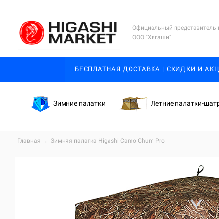
Официальный представитель 
ООО "Хигаши"
БЕСПЛАТНАЯ ДОСТАВКА | СКИДКИ И АК
Зимние палатки
Летние палатки-шат
Главная
→
Зимняя палатка Higashi
Camo Chum Pro