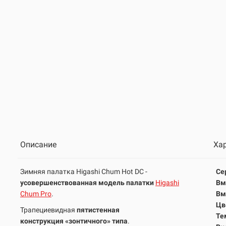
Описание
Ха
Зимняя палатка Higashi Chum Hot DC -
Се
усовершенствованная
модель
палатки
Higashi
Вм
Chum Pro
.
Вм
Цв
Трапециевидная
пятистенная
Те
конструкция
«зонтичного» типа
.