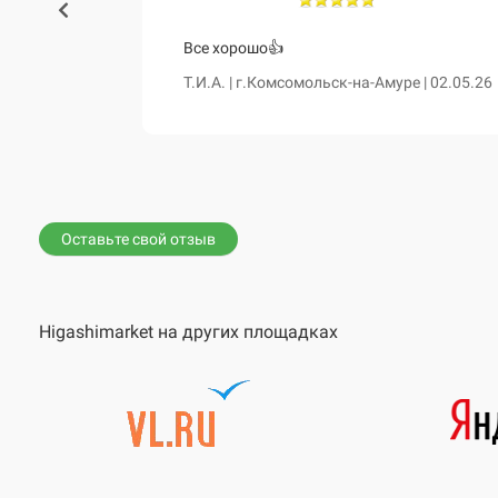
460 и чум
Все хорошо👍
сказала о
Т.И.А. | г.Комсомольск-на-Амуре | 02.05.26
е. Все таки
вной диван,
Оставьте свой отзыв
Higashimarket на других площадках