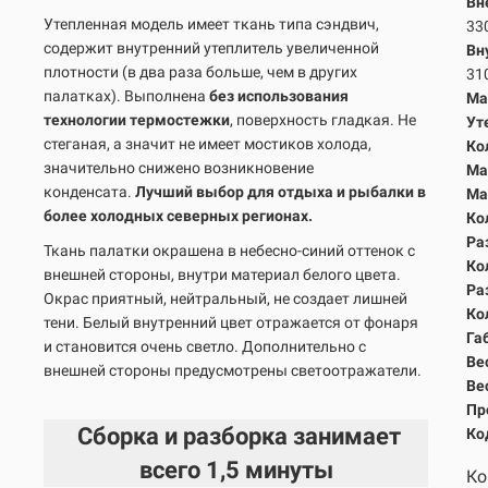
Вн
Утепленная модель имеет ткань типа сэндвич,
33
содержит внутренний утеплитель увеличенной
Вн
плотности (в два раза больше, чем в других
31
палатках). Выполнена
без использования
Ма
технологии термостежки
, поверхность гладкая. Не
Ут
стеганая, а значит не имеет мостиков холода,
Ко
значительно снижено возникновение
Ма
конденсата.
Лучший выбор для отдыха и рыбалки в
Ма
более холодных северных регионах.
Ко
Ра
Ткань палатки окрашена в небесно-синий оттенок с
Ко
внешней стороны, внутри материал белого цвета.
Ра
Окрас приятный, нейтральный, не создает лишней
Ко
тени. Белый внутренний цвет отражается от фонаря
Га
и становится очень светло. Дополнительно с
Вес
внешней стороны предусмотрены светоотражатели.
Вес
Пр
Сборка и разборка занимает
Ко
всего
1,5 минуты
Ко