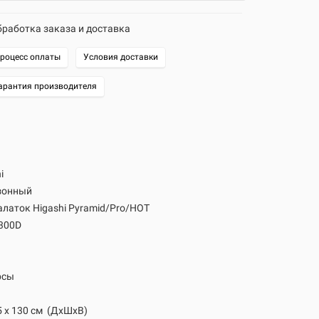
работка заказа и доставка
роцесс оплаты
Условия доставки
арантия производителя
i
зонный
алаток Higashi Pyramid/Pro/HOT
 300D
рсы
5 х 130 см
(ДхШхВ)