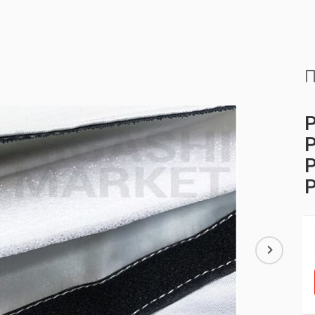
П
P
P
P