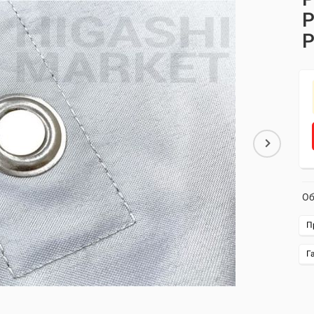
P
P
Об
П
Г