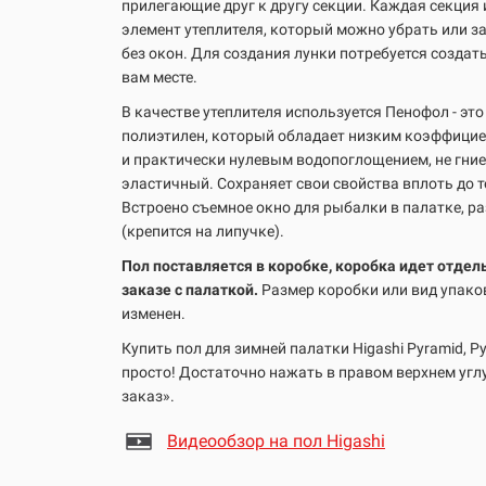
прилегающие друг к другу секции. Каждая секция
элемент утеплителя, который можно убрать или з
без окон. Для создания лунки потребуется создат
вам месте.
В качестве утеплителя используется Пенофол - эт
полиэтилен, который обладает низким коэффици
и практически нулевым водопоглощением, не гние
эластичный. Сохраняет свои свойства вплоть до 
Встроено съемное окно для рыбалки в палатке, р
(крепится на липучке).
Пол поставляется в коробке, коробка идет отде
заказе с палаткой.
Размер коробки или вид упак
изменен.
Купить пол для зимней палатки Higashi Pyramid, P
просто! Достаточно нажать в правом верхнем угл
заказ».
Видеообзор на пол Higashi