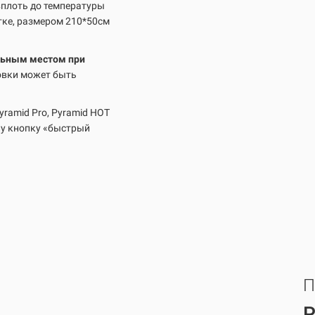
вплоть до температуры
тке, размером 210*50см
ельным местом при
овки может быть
yramid Pro, Pyramid HOT
лу кнопку «быстрый
П
P