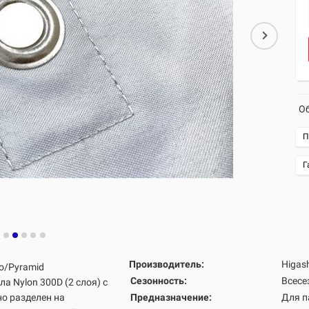
Об
П
Г
Производитель:
Higas
ro/Pyramid
Сезонность:
Всесе
а Nylon 300D (2 слоя)
с
но разделен на
Предназначение:
Для п