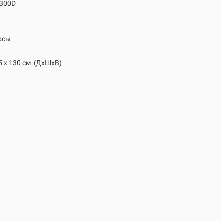
 300D
рсы
5 х 130 см
(ДхШхВ)