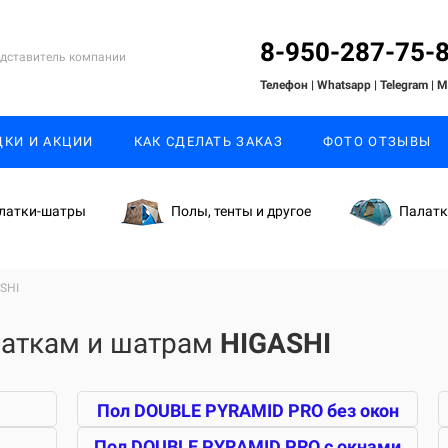
8-950-287-75-
дставитель компании
Телефон | Whatsapp
| Telegram
| 
ДКИ И АКЦИИ
КАК СДЕЛАТЬ ЗАКАЗ
ФОТО ОТЗЫВЫ
латки-шатры
Полы, тенты и другое
Палат
SHI
латкам и шатрам
HIGASHI
Пол DOUBLE PYRAMID PRO без окон
Пол DOUBLE PYRAMID PRO с окнами