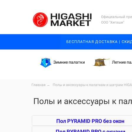
Официальный пре
ООО "Хигаши"
БЕСПЛАТНАЯ ДОСТАВКА | СКИ
Зимние палатки
Летние па
Глав
ная
→ Полы и аксессуары к палаткам и шатрам HIGA
Полы и аксессуары к па
Пол PYRAMID PRO без окон
Пол PYRAMID PRO с окнами