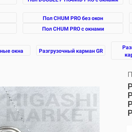
Пол CHUM PRO без окон
Пол CHUM PRO с окнами
Раз
ные окна
Разгрузочный карман GR
ка
П
P
P
P