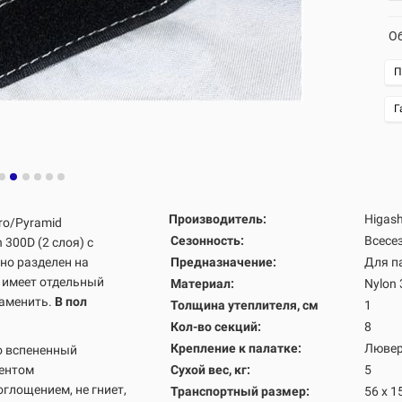
Об
П
Г
Производитель:
Higash
ro/Pyramid
Сезонность:
Всесе
 300D (2 слоя)
с
но разделен на
Предназначение:
Для п
я имеет отдельный
Материал:
Nylon
заменить.
В пол
Толщина утеплителя, см
1
Кол-во секций
:
8
Крепление к палатке:
Люве
то вспененный
иентом
Сухой вес, кг:
5
глощением, не гниет,
Транспортный размер:
56 х 1