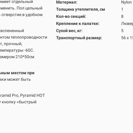
 имеет отдельный
Материал:
Nylon
аменить. Пол цельный
Толщина утеплителя, см
1
ь отверстие в удобном
Кол-во секций
:
8
Крепление к палатке:
Люве
о вспененный
Сухой вес, кг:
5
ентом теплопроводности
Транспортный размер:
56 х 1
т, прочный,
температуры -60C.
азмером 210*50см
льным местом при
овки может быть
yramid Pro, Pyramid HOT
у кнопку «быстрый