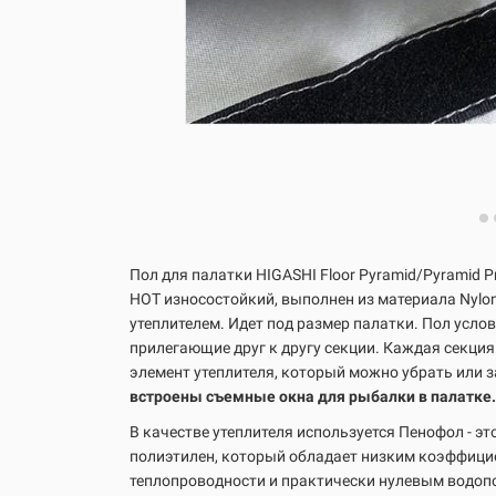
Пол для палатки HIGASHI Floor Pyramid/Pyramid P
HOT
износостойкий,
выполнен из материала Nylon
утеплителем.
Идет под размер палатки.
Пол услов
прилегающие друг к другу секции. Каждая секци
элемент утеплителя, который можно убрать или 
в
строены съемные окна для рыбалки в палатке.
В качестве утеплителя используется Пенофол - э
полиэтилен, который обладает низким коэффиц
теплопроводности и практически нулевым водопо