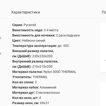
Характеристики
По
Серия:
Pyramid
Вместимость сидя:
3-4 места
Вместимость для ночевки:
2 раскладушки
с
Цвет:
Небесно-синий
Температура эксплуатации:
до -35С
Внешний размер палатки,
ы
см
(ДхШхВ):
230х230х200
Внутренний размер палатк
и,
см
(ДхШхВ):
210х210х200
Материал палатки:
Nylon 300D THERMAL
Утеплитель:
THERMAL
Кол-во слоев:
3
Материал хабов:
Алюминий
Материал дуг:
Стекловолокно
Кол-во окон, шт:
4
Размер окон, см:
69х31