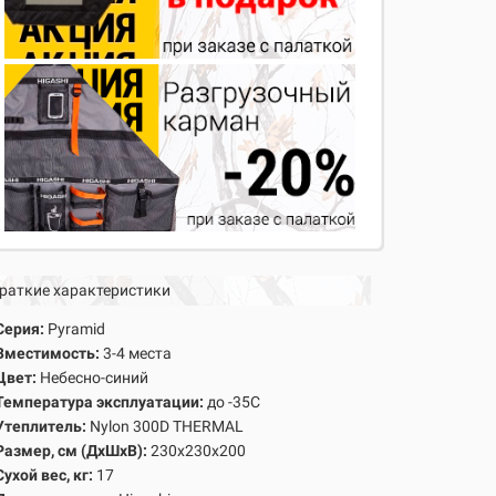
раткие характеристики
Серия:
Pyramid
Вместимость:
3-4 места
Цвет:
Небесно-синий
Температура эксплуатации:
до -35С
Утеплитель:
Nylon 300D THERMAL
Размер, см (ДхШхВ):
230х230х200
Сухой вес, кг:
17