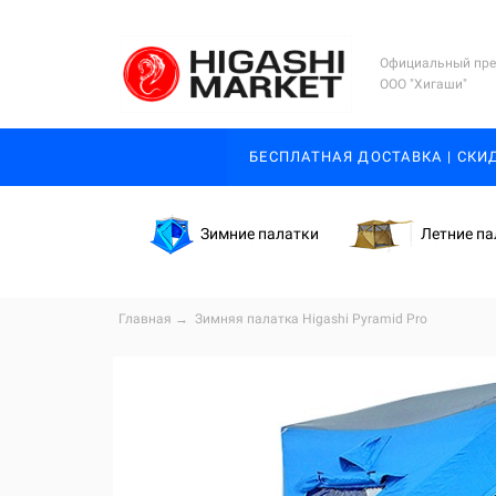
Официальный пре
ООО "Хигаши"
БЕСПЛАТНАЯ ДОСТАВКА | СКИ
Зимние палатки
Летние па
Главная
→
Зимняя палатка Higashi Pyramid Pro