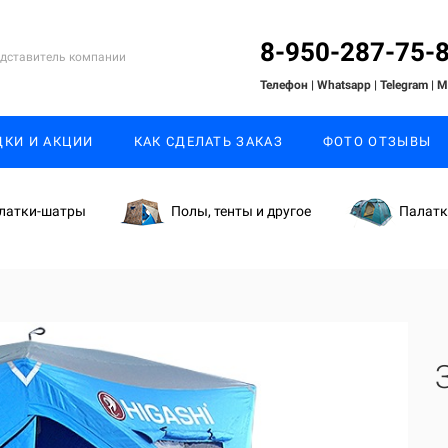
8-950-287-75-
дставитель компании
Телефон | Whatsapp
| Telegram
| 
ДКИ И АКЦИИ
КАК СДЕЛАТЬ ЗАКАЗ
ФОТО ОТЗЫВЫ
латки-шатры
Полы, тенты и другое
Палат