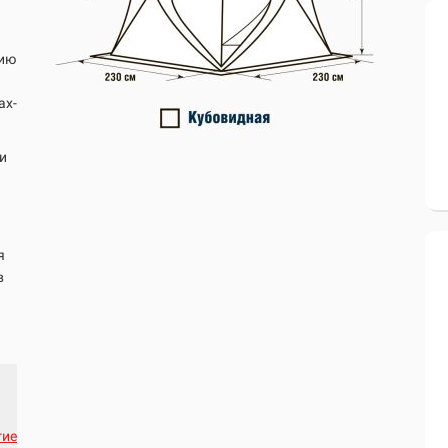
нию
ах-
 и
я
в
гие