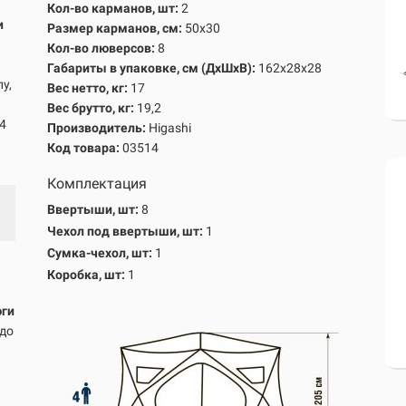
Кол-во карманов, шт:
2
и
Размер карманов, см:
50х30
Кол-во люверсов:
8
Габариты в упаковке, см
(ДхШхВ)
:
162х28х28
у,
Вес нетто, кг:
17
Вес брутто, кг
:
19,2
4
Производитель:
Higashi
Код товара:
03514
Комплектация
Ввертыши, шт:
8
Чехол под ввертыши, шт:
1
Сумка-чехол, шт:
1
Коробка, шт:
1
юги
 до