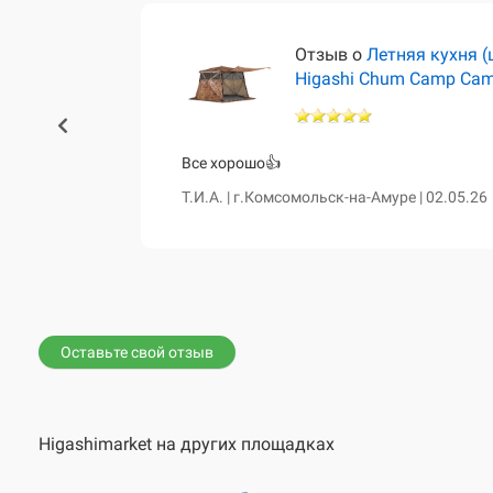
тёр)
Отзыв о
Летняя кухня (
Higashi Chum Camp Ca
460 и чум
Все хорошо👍
сказала о
Т.И.А. | г.Комсомольск-на-Амуре | 02.05.26
е. Все таки
вной диван,
Оставьте свой отзыв
Higashimarket на других площадках