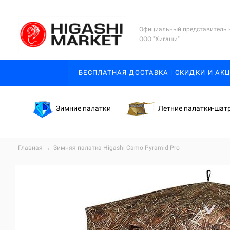
Официальный представитель 
ООО "Хигаши"
БЕСПЛАТНАЯ ДОСТАВКА | СКИДКИ И АК
Зимние палатки
Летние палатки-шат
Главная
→
Зимняя палатка Higashi Camo Pyramid Pro