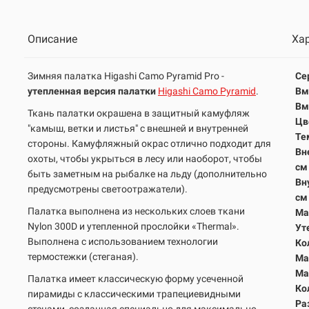
Описание
Ха
Зимняя палатка Higashi Camo Pyramid Pro -
Се
утепленная версия палатки
Higashi Camo Pyramid
.
Вм
Вм
Ткань палатки окрашена в защитный камуфляж
Цв
"камыш, ветки и листья" с внешней и внутренней
Те
стороны. Камуфляжный окрас отлично подходит для
Вн
охоты, чтобы укрыться в лесу или наоборот, чтобы
с
быть заметным на рыбалке на льду (дополнительно
Вн
предусмотрены светоотражатели).
с
Палатка выполнена из нескольких слоев ткани
Ма
Nylon 300D и утепленной прослойки «Thermal».
Ут
Выполнена с использованием технологии
Ко
термостежки (стеганая).
Ма
Ма
Палатка имеет классическую форму усеченной
Ко
пирамиды с классическими трапециевидными
Ра