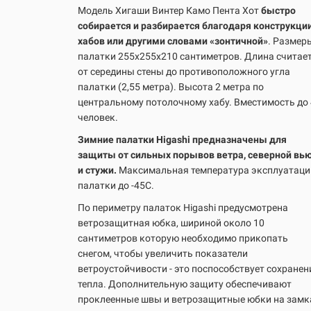
Модель Хигаши Винтер Камо Пента Хот
быстро
собирается и разбирается благодаря конструкци
хабов или другими словами «зонтичной»
. Размер
палатки 255х255х210 сантиметров. Длина считае
от середины стены до противоположного угла
палатки (2,55 метра). Высота 2 метра по
центральному потолочному хабу. Вместимость до 
человек.
Зимние палатки Higashi предназначены для
защиты от сильных порывов ветра, северной вь
и стужи.
Максимальная температура эксплуатаци
палатки до -45С.
По периметру палаток Higashi предусмотрена
ветрозащитная юбка, шириной около 10
сантиметров которую необходимо прикопать
снегом, чтобы увеличить показатели
ветроустойчивости - это поспособствует сохране
тепла. Дополнительную защиту обеспечивают
проклеенные швы и ветрозащитные юбки на замк