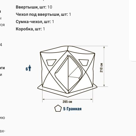
Ввертыши, шт:
10
и
Чехол под ввертыши, шт:
1
ы
Сумка-чехол, шт:
1
тся
Коробка, шт:
1
4
юги
и
нию
ах-