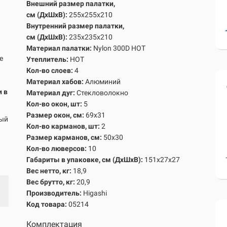
Внешний размер палатки,
см
(ДхШхВ):
255х255х210
Внутренний размер палатк
и,
см
(ДхШхВ):
235х235х210
Материал палатки:
Nylon 300D HOT
е
Утеплитель:
HOT
Кол-во слоев:
4
Материал хабов:
Алюминий
 в
Материал дуг:
Стекловолокно
Кол-во окон, шт:
5
Размер окон, см:
69х31
лый
Кол-во карманов, шт:
2
Размер карманов, см:
50х30
Кол-во люверсов:
10
Габариты в упаковке, см
(ДхШхВ)
:
151х27х27
Вес нетто, кг:
18,9
Вес брутто, кг
:
20,9
Производитель:
Higashi
Код товара:
05214
Комплектация