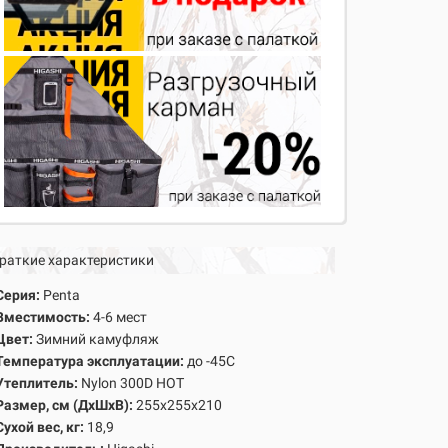
раткие характеристики
Серия:
Penta
Вместимость:
4-6 мест
Цвет:
Зимний камуфляж
Температура эксплуатации:
до -45С
Утеплитель:
Nylon 300D HOT
Размер, см (ДхШхВ):
255х255х210
Сухой вес, кг:
18,9