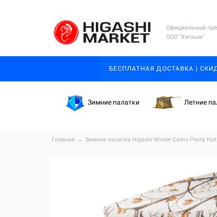
Официальный пре
ООО "Хигаши"
БЕСПЛАТНАЯ ДОСТАВКА | СКИ
Зимние палатки
Летние па
Главная
→
Зимняя палатка Higashi
Winter Camo Penta
Hot