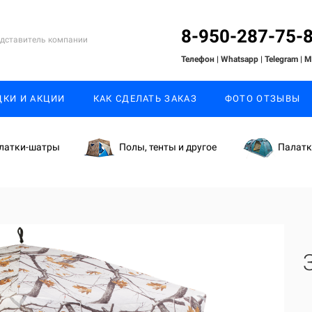
8-950-287-75-
дставитель компании
Телефон | Whatsapp
| Telegram
| 
ДКИ И АКЦИИ
КАК СДЕЛАТЬ ЗАКАЗ
ФОТО ОТЗЫВЫ
латки-шатры
Полы, тенты и другое
Палат