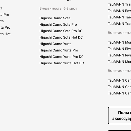
TauMANN Tra
ta
Вместимость: 6-8 мест
TauMANN Rove
ta Pro
TauMANN Taro
Higashi Сamo Sota
rta
TauMANN Tra
Higashi Сamo Sota Pro
ta Pro
Higashi Сamo Sota Pro DC
Вместимость:
rta Hot
Higashi Сamo Sota Hot DC
TauMANN Mon
Higashi Сamo Yurta
TauMANN Rive
Higashi Сamo Yurta Pro
TauMANN Rive
Higashi Сamo Yurta Pro DC
TauMANN Mon
Higashi Сamo Yurta Hot DC
Вместимость:
TauMANN Cam
TauMANN Cam
TauMANN Cam
Полы 
аксессуа