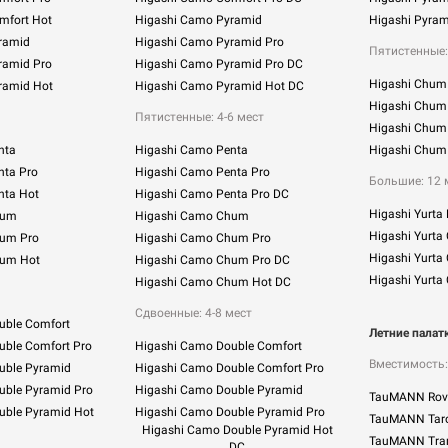
mfort Hot
Higashi Сamo Pyramid
Higashi Pyra
ramid
Higashi Сamo Pyramid Pro
Пятистенные:
ramid Pro
Higashi Сamo Pyramid Pro DC
Higashi Chum
ramid Hot
Higashi Сamo Pyramid Hot DC
Higashi Chu
Пятистенные: 4-6 мест
Higashi Chum
nta
Higashi Camo Penta
Higashi Chu
nta Pro
Higashi Camo Penta Pro
Большие: 12 
nta Hot
Higashi Camo Penta Pro DC
Higashi Yurta
hum
Higashi Camo Chum
Higashi Yurta
hum Pro
Higashi Camo Chum Pro
Higashi Yurta 
hum Hot
Higashi Camo Chum Pro DC
Higashi Yurta
Higashi Camo Chum Hot DC
Сдвоенные: 4-8 мест
uble Comfort
Летние пала
uble Comfort Pro
Higashi Сamo Double Comfort
Вместимость:
uble Pyramid
Higashi Сamo Double Comfort Pro
uble Pyramid Pro
Higashi Сamo Double Pyramid
TauMANN Rove
uble Pyramid Hot
Higashi Сamo Double Pyramid Pro
TauMANN Taro
Higashi Сamo Double Pyramid Hot
TauMANN Tra
DC