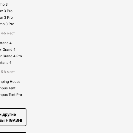
mp 3
r 3 Pro
n 3 Pro
mp 3 Pro
 4-6 мест
tana 4
r Grand 4
r Grand 4 Pro
tana 6
 5-8 мест
ping House
pus Tent
pus Tent Pro
и другие
ры HIGASHI