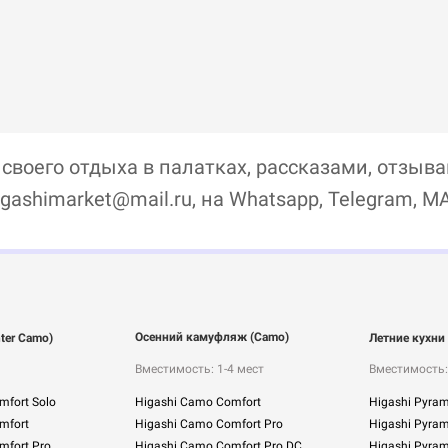
воего отдыха в палатках, рассказами, отзыв
igashimarket@mail.ru, на Whatsapp, Telegram, M
Осенний камуфляж (Camo)
ter Camo)
Летние кухни
Вместимость: 1-4 мест
Вместимость:
mfort Solo
Higashi Сamo Comfort
Higashi Pyra
mfort
Higashi Сamo Comfort Pro
Higashi Pyra
mfort Pro
Higashi Сamo Comfort Pro DC
Higashi Pyram