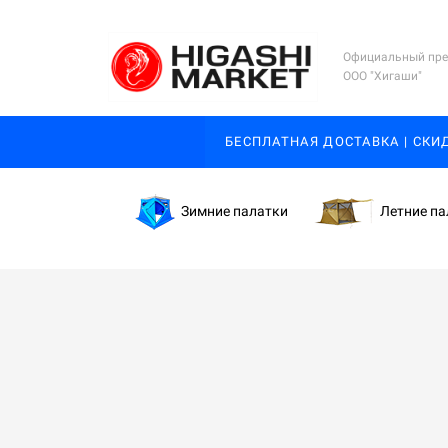
Официальный пре
ООО "Хигаши"
БЕСПЛАТНАЯ ДОСТАВКА | СКИ
Зимние палатки
Летние па