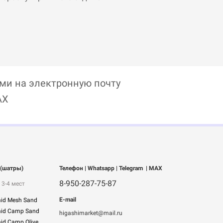
ами на электронную почту
AX
 (шатры)
Телефон | Whatsapp
| Telegram
| MAX
8-950-287-75-87
 3-4 мест
E-mail
mid Mesh Sand
mid Camp Sand
higashimarket@mail.ru
id Camp Olive