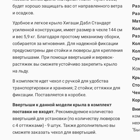
будет хорошо защищать вас от направленного ветра
Раз
и осадков.
Раз
Мат
Удобное и легкое крыло Хигаши Дабл Стандарт
Кол
усиленной конструкции, имеет размер в чехле 144 см
Раз
и вес 5,9 кг. Благодаря простому механизму сборки,
собирается за мгновения. Для надежной фиксации
Кол
предусмотрены две стойки и люверсы для крепления
Кол
ввертышами. При помощи ввертышей и веревок-
Сух
растяжек вы сможете устойчиво закрепить крыло
Ко
на льду.
Кры
В комплекте идет чехол с ручкой для удобства
Сто
транспортировки и хранения; 2 стойки; оттяжки для
Чех
фиксации. Поставляется в коробке.
Кор
Ввертыши к данной модели крыла в комплект
Вни
поставки не входят.
Р
екомендуемое количество
ком
ввертышей для установки (по количеству люверсов
нео
с 4 оттяжками) - 9 штук. Также дополнительно вы
"Бы
сможете заказать чехол для ввертышей.