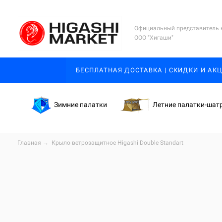
Официальный представитель 
ООО "Хигаши"
БЕСПЛАТНАЯ ДОСТАВКА | СКИДКИ И АК
Зимние палатки
Летние палатки-шат
Главная
→
Крыло ветрозащитное Higashi Double Standart