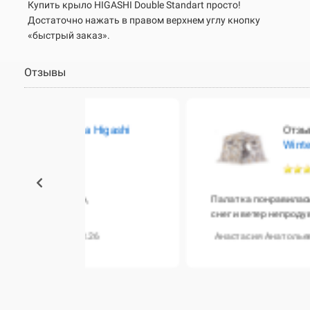
Купить крыло HIGASHI
Double Standart
просто!
Достаточно нажать в правом верхнем углу кнопку
«быстрый заказ».
Отзывы
igashi
Отзыв о
Зимняя палатк
Winter Camo Chum Pro
Палатка понравилась, ткань плотная, шв
снег и ветер не продувает. Спасибо за под
6
Анастасия Анатольевна | г.Уссурийск | 13.