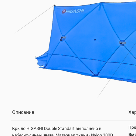
Описание
Ха
Про
Крыло HIGASHI
Double Standart
выполнено в
Вме
небесно-синем цвете. Материал ткани - Nylon 300D,