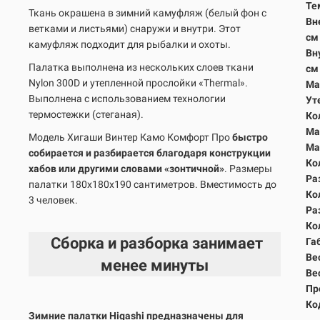
Те
Ткань окрашена в зимний камуфляж (белый фон с
Вн
ветками и листьями) снаружи и внутри. Этот
с
камуфляж подходит для рыбалки и охоты.
Вн
Палатка выполнена из нескольких слоев ткани
с
Nylon 300D и утепленной прослойки «Thermal».
Ма
Выполнена с использованием технологии
Ут
термостежки (стеганая).
Ко
Ма
Модель Хигаши Винтер Камо Комфорт Про
быстро
Ма
собирается и разбирается благодаря конструкции
Ко
хабов или другими словами «зонтичной»
. Размеры
Ра
палатки 180х180х190 сантиметров. Вместимость до
Ко
3 человек.
Ра
Ко
Сборка и разборка занимает
Га
Вес
менее минуты
Вес
Пр
Ко
Зимние палатки Higashi предназначены для