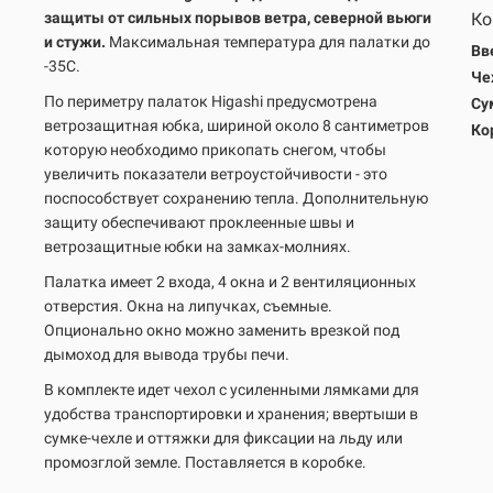
защиты от сильных порывов ветра, северной вьюги
Ко
и стужи.
Максимальная температура для палатки до
Вв
-35С.
Че
По периметру палаток Higashi предусмотрена
Су
ветрозащитная юбка, шириной около 8 сантиметров
Ко
которую необходимо прикопать снегом, чтобы
увеличить показатели ветроустойчивости - это
поспособствует сохранению тепла. Дополнительную
защиту обеспечивают проклеенные швы и
ветрозащитные юбки на замках-молниях.
Палатка имеет 2 входа, 4 окна и 2 вентиляционных
отверстия. Окна на липучках, съемные.
Опционально окно можно заменить врезкой под
дымоход для вывода трубы печи.
В комплекте идет чехол с усиленными лямками для
удобства транспортировки и хранения; ввертыши в
сумке-чехле и оттяжки для фиксации на льду или
промозглой земле. Поставляется в коробке.