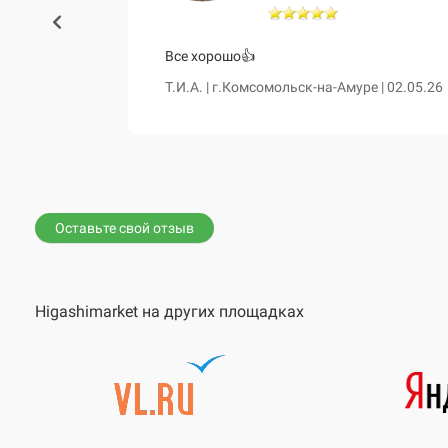
460 и чум
Все хорошо👍
сказала о
Т.И.А. | г.Комсомольск-на-Амуре | 02.05.26
е. Все таки
вной диван,
Оставьте свой отзыв
Higashimarket на других площадках