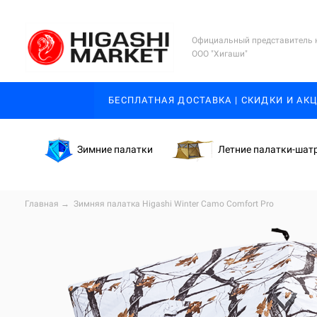
Официальный представитель 
ООО "Хигаши"
БЕСПЛАТНАЯ ДОСТАВКА | СКИДКИ И АК
Зимние палатки
Летние палатки-шат
Главная
→
Зимняя палатка Higashi Winter Camo Comfort Pro