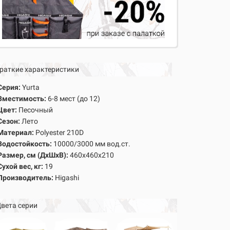
раткие характеристики
Серия:
Yurta
Вместимость:
6-8 мест (до 12)
Цвет:
Песочный
Сезон:
Лето
Материал:
Polyester 210D
Водостойкость
:
10000/3000 мм вод.ст.
Размер, см (ДхШхВ):
460х460х210
Сухой вес, кг:
19
Производитель:
Higashi
вета серии