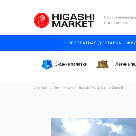
Официальный пре
ООО "Хигаши"
БЕСПЛАТНАЯ ДОСТАВКА | СКИ
Зимние палатки
Летние па
Главная
→
Летняя кухня Higashi Yurta Camp Sand II