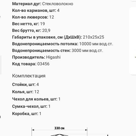
а
Материал дуг:
Стекловолокно
Кол-во карманов, шт:
4
е
Кол-во люверсов:
12
Вес нетто, кг:
19
Вес брутто, кг
:
20,9
Габариты в упаковке, см
(ДхШхВ)
:
210х25х25
Водонепроницаемость потолка:
10000 мм вод.ст.
Водонепроницаемость стен:
3000 мм вод.ст.
Производитель:
Higashi
Код товара:
03456
Комплектация
Стойки, шт:
4
Колья
, шт:
12
Чехол для кольев
, шт:
1
Сумка-чехол, шт:
1
Коробка, шт:
1
я