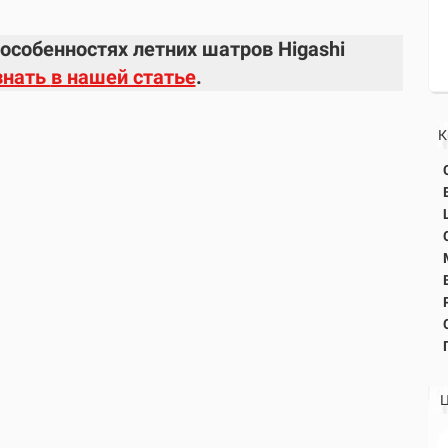
собенностях летних шатров Higashi
знать
в нашей статье
.
К
Ц