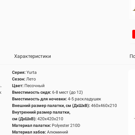
Характеристики
По
Серия:
Yurta
Сезон:
Лето
.
Цвет:
Песочный
к
Вместимость сидя:
6-8 мест (до 12)
Вместимость для ночевки:
4-5 раскладушек
Внешний размер палатки, см
(ДхШхВ):
460х460х210
Внутренний размер палатк
и,
см
(ДхШхВ):
420х420х210
Материал палатки:
Polyester 210D
Материал хабов:
Алюминий