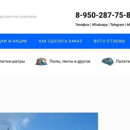
8-950-287-75-
дставитель компании
Телефон | Whatsapp
| Telegram
| 
ДКИ И АКЦИИ
КАК СДЕЛАТЬ ЗАКАЗ
ФОТО ОТЗЫВЫ
латки-шатры
Полы, тенты и другое
Палат