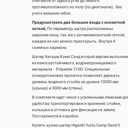
считается от одного угла до любого
противоположного по полу (по диагонали),
без
учета внешних юбок.
Предусмотрено два больших входа с москитной
сеткой;
По периметру шатра расположены
широкие окна, так же с антивомоскитной сеткой,
каждое из них можно приоткрыть. Внутри 4
съемных кармана.
Шатер Хигаши Кэмп Сэнд второй версии выполне
из износоустойчивого, водонепроницаемого
материала -
Polyester 210D. Специальная
полиуретановая пропитка позволяет держать
уровень водяного столба на уровне 10000 мм
(крыша) и 3000 мм (стены).
В комплекте идет чехол с усиленными лямками дл
удобства транспортировки и хранения; стойки,
колышки и оттяжки для фиксации на земле;
Поставляется в коробке.
Купить кухню-шатер Higashi Yurta Camp Sand II