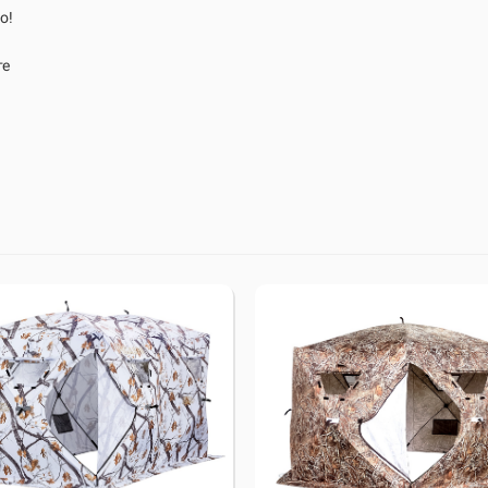
о!
те