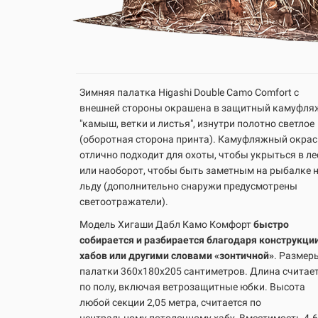
Зимняя палатка Higashi Double Camo Comfort с
внешней стороны окрашена в защитный камуфля
"камыш, ветки и листья", изнутри полотно светлое
(оборотная сторона принта). Камуфляжный окрас
отлично подходит для охоты, чтобы укрыться в ле
или наоборот, чтобы быть заметным на рыбалке 
льду (дополнительно снаружи предусмотрены
светоотражатели).
Модель Хигаши Дабл Камо Комфорт
быстро
собирается и разбирается благодаря конструкци
хабов или другими словами «зонтичной»
.
Размер
палатки 360х180х205 сантиметров. Длина считае
по полу, включая ветрозащитные юбки. Высота
любой секции 2,05 метра, считается по