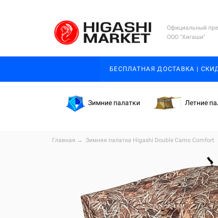
Официальный пре
ООО "Хигаши"
БЕСПЛАТНАЯ ДОСТАВКА | СКИ
Зимние палатки
Летние па
Главная
→
Зимняя палатка Higashi Double Camo Comfort