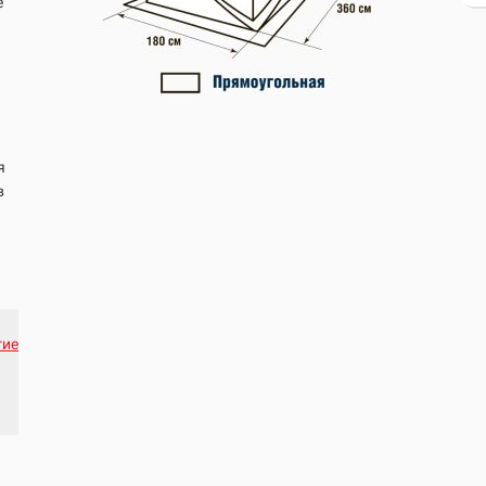
е
я
в
гие