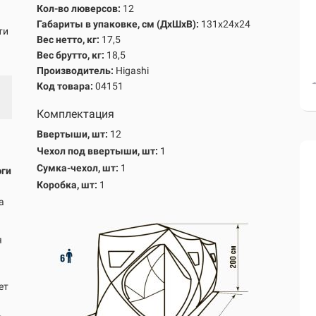
Кол-во люверсов:
12
Габариты в упаковке, см
(ДхШхВ)
:
131х24х24
ти
Вес нетто, кг:
17,5
Вес брутто, кг
:
18,5
Производитель:
Higashi
Код товара:
04151
Комплектация
Ввертыши, шт:
12
Чехол под ввертыши, шт:
1
Сумка-чехол, шт:
1
юги
Коробка, шт:
1
а
я
ет