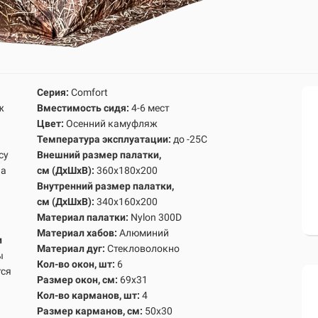
Серия:
Comfort
ж
Вместимость сидя:
4-6 мест
Цвет:
Осенний камуфляж
Температура эксплуатации:
до -25С
су
Внешний размер палатки,
на
см
(ДхШхВ):
360х180х200
Внутренний размер палатк
и,
см
(ДхШхВ):
340х160х200
Материал палатки:
Nylon 300D
Материал хабов:
Алюминий
и
Материал дуг:
Стекловолокно
ы
Кол-во окон, шт:
6
тся
Размер окон, см:
69х31
Кол-во карманов, шт:
4
Размер карманов, см:
50х30