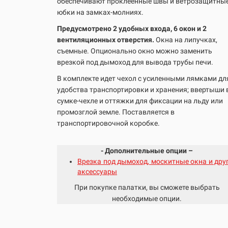
обеспечивают проклеенные швы и ветрозащитны
юбки на замках-молниях.
Предусмотрено 2 удобных входа, 6 окон и 2
вентиляционных отверстия.
Окна на липучках,
съемные. Опционально окно можно заменить
врезкой под дымоход для вывода трубы печи.
В комплекте идет чехол с усиленными лямками дл
удобства транспортировки и хранения; ввертыши 
сумке-чехле и оттяжки для фиксации на льду или
промозглой земле. Поставляется в
транспортировочной коробке.
- Дополнительные опции –
Врезка под дымоход, москитные окна и дру
аксессуары
При покупке палатки, вы сможете выбрать
необходимые опции.