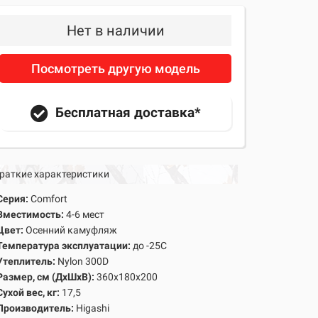
Нет в наличии
Посмотреть другую модель
Бесплатная доставка*
раткие характеристики
Серия:
Comfort
Вместимость:
4-6 мест
Цвет:
Осенний камуфляж
Температура эксплуатации:
до -25С
Утеплитель:
Nylon 300D
Размер, см (ДхШхВ):
360х180х200
Сухой вес, кг:
17,5
Производитель:
Higashi