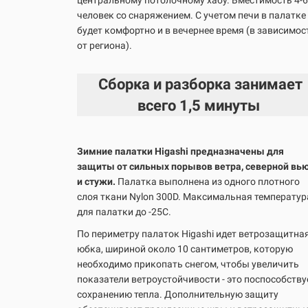
центральному потолочному хабу. Вместимость 4-6
человек со снаряжением. С учетом печи в палатке
будет комфортно и в вечернее время (в зависимос
от региона).
Сборка и разборка занимает
всего
1,5 минуты
Зимние палатки Higashi предназначены для
защиты от сильных порывов ветра, северной вь
и стужи.
Палатка выполнена из одного плотного
слоя ткани Nylon 300D. Максимальная температур
для палатки до -25С.
По периметру палаток Higashi идет ветрозащитна
юбка, шириной около 10 сантиметров, которую
необходимо прикопать снегом, чтобы увеличить
показатели ветроустойчивости - это поспособству
сохранению тепла. Дополнительную защиту