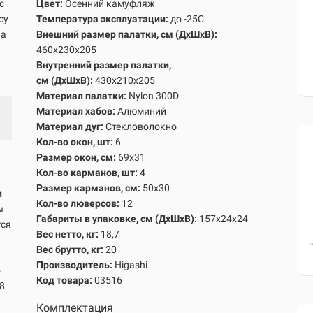
с
Цвет:
Осенний камуфляж
су
Температура эксплуатации:
до -25С
на
Внешний размер палатки, см
(ДхШхВ):
460х230х205
Внутренний размер палатк
и,
см
(ДхШхВ):
430х210х205
Материал палатки:
Nylon 300D
Материал хабов:
Алюминий
Материал дуг:
Стекловолокно
Кол-во окон, шт:
6
Размер окон, см:
69х31
Кол-во карманов, шт:
4
Размер карманов, см:
50х30
и
Кол-во люверсов:
12
ы
Габариты в упаковке, см
(ДхШхВ)
:
157х24х24
тся
Вес нетто, кг:
18,7
Вес брутто, кг
:
20
Производитель:
Higashi
о
Код товара:
03516
8
Комплектация