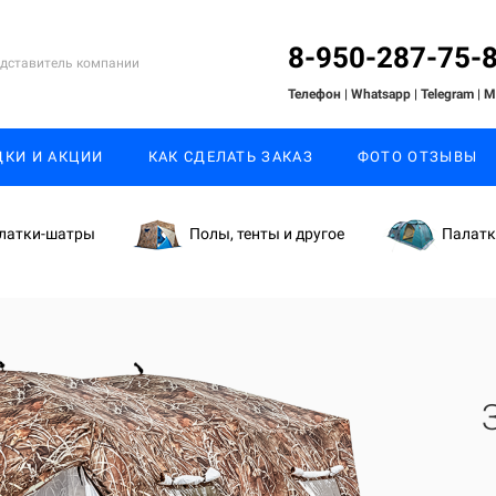
8-950-287-75-
дставитель компании
Телефон | Whatsapp
| Telegram
| 
ДКИ И АКЦИИ
КАК СДЕЛАТЬ ЗАКАЗ
ФОТО ОТЗЫВЫ
латки-шатры
Полы, тенты и другое
Палат