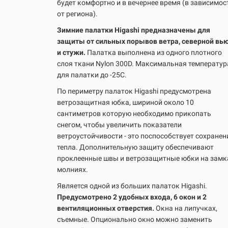
будет комфортно и в вечернее время (в зависимос
от региона).
Зимние палатки Higashi предназначены для
защиты от сильных порывов ветра, северной вь
и стужи.
Палатка выполнена из одного плотного
слоя ткани Nylon 300D. Максимальная температур
для палатки до -25С.
По периметру палаток Higashi предусмотрена
ветрозащитная юбка, шириной около 10
сантиметров которую необходимо прикопать
снегом, чтобы увеличить показатели
ветроустойчивости - это поспособствует сохране
тепла. Дополнительную защиту обеспечивают
проклеенные швы и ветрозащитные юбки на замк
молниях.
Является одной из больших палаток Higashi.
Предусмотрено 2 удобных входа, 6 окон и 2
вентиляционных отверстия.
Окна на липучках,
съемные. Опционально окно можно заменить