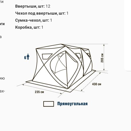
ти
Ввертыши, шт:
12
Чехол под ввертыши, шт:
1
Сумка-чехол, шт:
1
юги
Коробка, шт:
1
а
нию
ах-