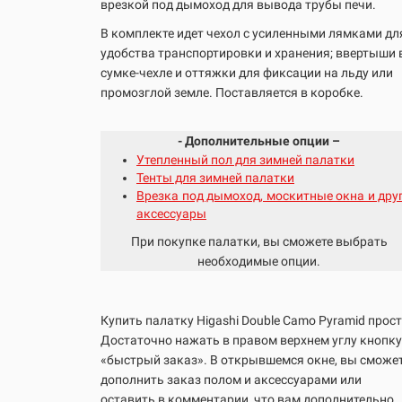
врезкой под дымоход для вывода трубы печи.
В комплекте идет чехол с усиленными лямками дл
удобства транспортировки и хранения; ввертыши 
сумке-чехле и оттяжки для фиксации на льду или
промозглой земле. Поставляется в коробке.
- Дополнительные опции –
Утепленный пол для зимней палатки
Тенты для зимней палатки
Врезка под дымоход, москитные окна и дру
аксессуары
При покупке палатки, вы сможете выбрать
необходимые опции.
Купить палатку Higashi
Double Camo Pyramid
прост
Достаточно нажать в правом верхнем углу кнопку
«быстрый заказ». В открывшемся окне, вы сможе
дополнить заказ полом и аксессуарами или
оставить в комментарии, что вам дополнительно