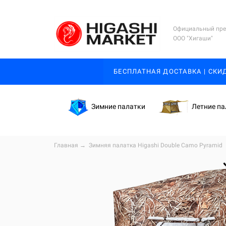
Официальный пре
ООО "Хигаши"
БЕСПЛАТНАЯ ДОСТАВКА | СКИ
Зимние палатки
Летние па
Главная
→
Зимняя палатка Higashi Double Camo Pyramid