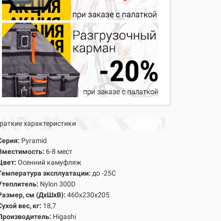
раткие характеристики
Серия:
Pyramid
Вместимость:
6-8 мест
Цвет:
Осенний камуфляж
Температура эксплуатации:
до -25С
Утеплитель:
Nylon 300D
Размер, см (ДхШхВ):
460х230х205
Сухой вес, кг:
18,7
Производитель:
Higashi