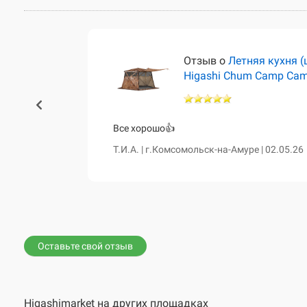
тёр)
Отзыв о
Летняя кухня (
Higashi Chum Camp Ca
460 и чум
Все хорошо👍
сказала о
Т.И.А. | г.Комсомольск-на-Амуре | 02.05.26
е. Все таки
вной диван,
Оставьте свой отзыв
Higashimarket на других площадках