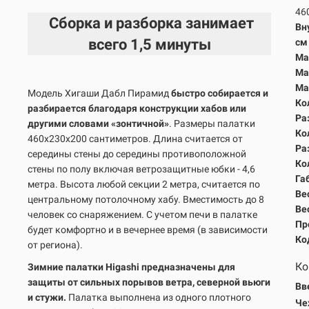
46
Сборка и разборка занимает
Вн
всего
1,5 минуты
с
Ма
Ма
Ма
Модель Хигаши Дабл Пирамид
быстро собирается и
Ко
разбирается благодаря конструкции хабов или
Ра
другими словами «зонтичной»
.
Размеры палатки
Ко
460х230х200 сантиметров. Длина считается от
Ра
середины стены до середины противоположной
Ко
стены по полу включая ветрозащитные юбки - 4,6
Га
метра. Высота любой секции 2 метра, считается по
Вес
центральному потолочному хабу. Вместимость до 8
Вес
человек со снаряжением. С учетом печи в палатке
Пр
будет комфортно и в вечернее время (в зависимости
Ко
от региона).
Ко
Зимние палатки Higashi предназначены для
защиты от сильных порывов ветра, северной вьюги
Вв
и стужи.
Палатка выполнена из одного плотного
Че