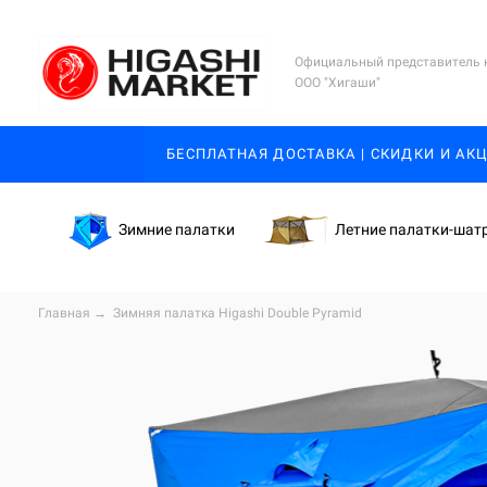
Официальный представитель 
ООО "Хигаши"
БЕСПЛАТНАЯ ДОСТАВКА | СКИДКИ И АК
Зимние палатки
Летние палатки-шат
Главная
→
Зимняя палатка Higashi Double Pyramid