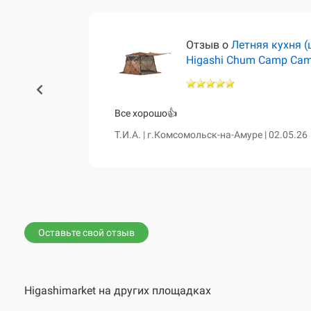
тёр)
Отзыв о
Летняя кухня (
Higashi Chum Camp Ca
460 и чум
Все хорошо👍
сказала о
Т.И.А. | г.Комсомольск-на-Амуре | 02.05.26
е. Все таки
вной диван,
Оставьте свой отзыв
Higashimarket на других площадках