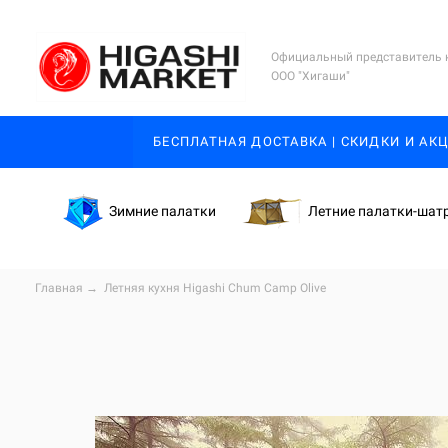
Официальный представитель 
ООО "Хигаши"
БЕСПЛАТНАЯ ДОСТАВКА | СКИДКИ И АК
Зимние палатки
Летние палатки-шат
Главная
→
Летняя кухня Higashi
Chum Camp Olive