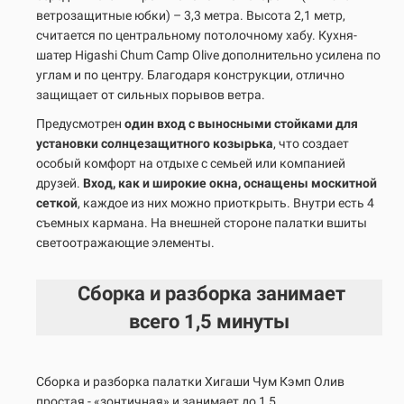
ветрозащитные юбки) – 3,3 метра. Высота 2,1 метр,
считается по центральному потолочному хабу. Кухня-
шатер Higashi Chum Camp Olive дополнительно усилена по
углам и по центру.
Благодаря конструкции, отлично
защищает от сильных порывов ветра.
Предусмотрен
один вход с выносными стойками
для
установки солнцезащитного козырька
, что создает
особый комфорт на отдыхе с семьей или компанией
друзей.
Вход, как и широкие окна, оснащены москитной
сеткой
, каждое из них можно приоткрыть. Внутри есть 4
съемных кармана. На внешней стороне палатки вшиты
светоотражающие элементы.
Сборка и разборка занимает
всего
1,5 минуты
Сборка и разборка палатки Хигаши Чум Кэмп Олив
простая - «зонтичная» и занимает до 1,5