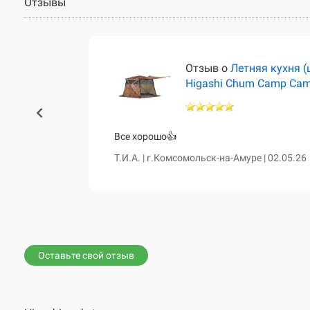
Отзывы
тёр)
Отзыв о
Летняя кухня (
Higashi Chum Camp Ca
460 и чум
Все хорошо👍
сказала о
Т.И.А. | г.Комсомольск-на-Амуре | 02.05.26
е. Все таки
вной диван,
Оставьте свой отзыв