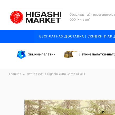
Официальный представитель 
ООО "Хигаши"
БЕСПЛАТНАЯ ДОСТАВКА | СКИДКИ И АК
Зимние палатки
Летние палатки-шат
Главная
→
Летняя кухня
Higashi Yurta Camp Olive II