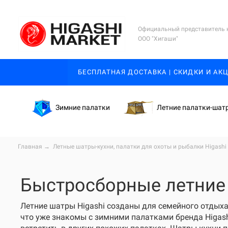
Официальный представитель 
ООО "Хигаши"
БЕСПЛАТНАЯ ДОСТАВКА | СКИДКИ И АК
Зимние палатки
Летние палатки-шат
Главная
→
Летные шатры-кухни, палатки для охоты и рыбалки Higashi
Быстросборные летние 
Летние шатры Higashi созданы для семейного отдыха
что уже знакомы с зимними палатками бренда Higash