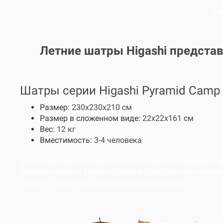
Три
Летние шатры
Higashi предста
Шатры серии Higashi Pyramid Camp
Размер:
230х230х210 см
Размер в сложенном виде:
22х22х161 см
Вес:
12 кг
Вместимость:
3-4 человека
Шестигранная конструкция с небольшим размером в 
летнюю палатку Higashi Pyramid Camp можно перенос
человек. Один вход с выносным козырьком.