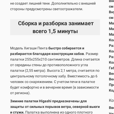
Вн
не создает лишней тени. Дополнительно с внешней
с
стороны предусмотрены светоотражатели.
Вн
с
Сборка и разборка занимает
Ма
Ма
всего
1,5 минуты
Ма
Ко
Ра
Модель Хигаши Пента
быстро собирается и
Ко
разбирается благодаря конструкции хабов
.
Размер
Ра
палатки 255х255х210 сантиметров. Длина считается
Ко
от середины стены до противоположного угла
Га
палатки (2,55 метра). Высота 2,1 метра, считается по
Вес
центральному потолочному хабу. Вместимость до 6
Вес
человек со снаряжением. С учетом печи в палатке
Пр
будет комфортно и в вечернее время (в зависимости
Ко
от региона).
Ко
Зимние палатки Higashi предназначены для
защиты от сильных порывов ветра, северной вьюги
Вв
и стужи.
Палатка выполнена из одного плотного
Че