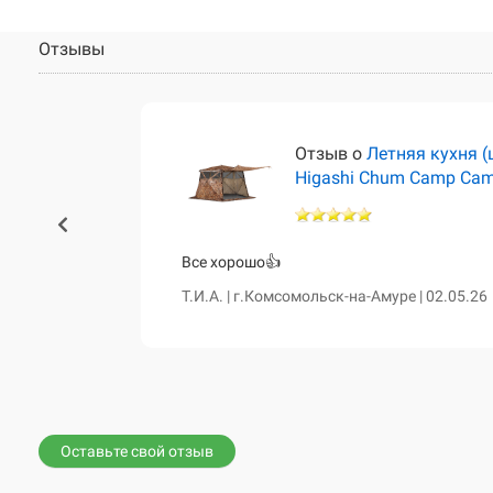
Отзывы
тёр)
Отзыв о
Летняя кухня (
Higashi Chum Camp Ca
460 и чум
Все хорошо👍
сказала о
Т.И.А. | г.Комсомольск-на-Амуре | 02.05.26
е. Все таки
вной диван,
Оставьте свой отзыв