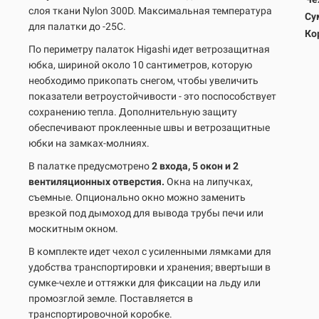
слоя ткани Nylon 300D. Максимальная температура
Су
для палатки до -25С.
Ко
По периметру палаток Higashi идет ветрозащитная
юбка, шириной около 10 сантиметров, которую
необходимо прикопать снегом, чтобы увеличить
показатели ветроустойчивости - это поспособствует
сохранению тепла. Дополнительную защиту
обеспечивают проклеенные швы и ветрозащитные
юбки на замках-молниях.
В палатке предусмотрено
2 входа, 5 окон и 2
вентиляционных отверстия.
Окна на липучках,
съемные. Опционально окно можно заменить
врезкой под дымоход для вывода трубы печи или
москитным окном.
В комплекте идет чехол с усиленными лямками для
удобства транспортировки и хранения; ввертыши в
сумке-чехле и оттяжки для фиксации на льду или
промозглой земле. Поставляется в
транспортировочной коробке.