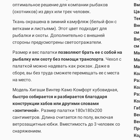
оптимальное решение для компании рыбаков
Вм
(охотников) из двух или трех человек.
Цв
Те
Ткань окрашена в зимний камуфляж (белый фон с
Вн
ветками и листьями). Этот цвет подходит для
с
рыбалки и охоты. Дополнительно с внешней
Вн
стороны предусмотрены светоотражатели.
с
Размер и вес палатки
позволяют брать ее с собой на
Ма
рыбалку или охоту без помощи транспорта
. Чехол с
Ма
палаткой можно надевать как рюкзак. Даже в
Ма
сборе, вы без труда сможете перемещать ее с места
Ко
на место.
Ра
Ко
Модель Хигаши Винтер Камо Комфорт кубовидная,
Ра
быстро собирается и разбирается благодаря
Ко
конструкции хабов или другими словами
Га
«зонтичной»
. Размер палатки 180х180х200
Вес
сантиметров. Длина считается по полу, включая
Вес
ветрозащитные юбки. Вместимость до 3 человек со
Пр
снаряжением.
Ко