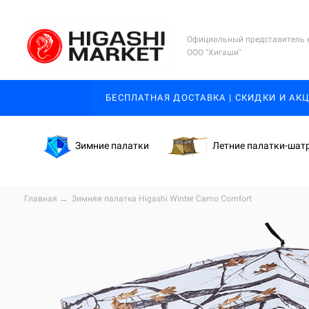
Официальный представитель 
ООО "Хигаши"
БЕСПЛАТНАЯ ДОСТАВКА | СКИДКИ И АК
Зимние палатки
Летние палатки-шат
Главная
→
Зимняя палатка Higashi Winter Camo Comfort