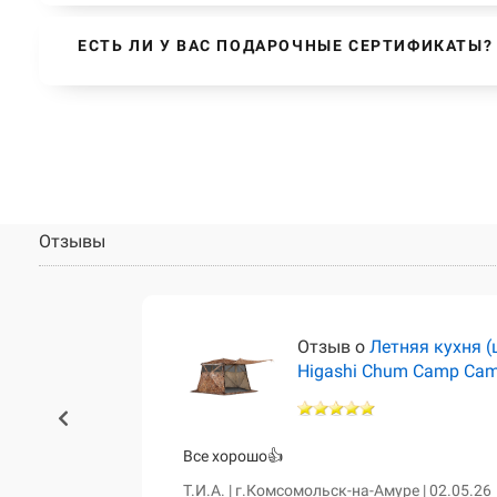
ЕСТЬ ЛИ У ВАС ПОДАРОЧНЫЕ СЕРТИФИКАТЫ?
Отзывы
тёр)
Отзыв о
Летняя кухня (
Higashi Chum Camp Ca
460 и чум
Все хорошо👍
сказала о
Т.И.А. | г.Комсомольск-на-Амуре | 02.05.26
е. Все таки