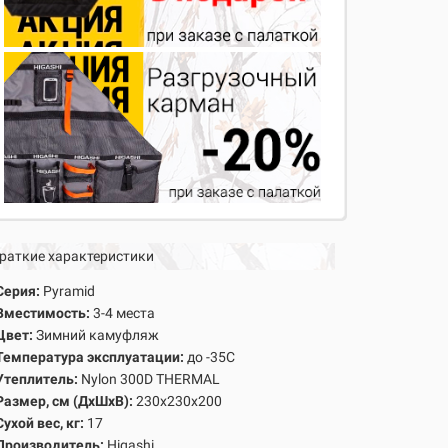
раткие характеристики
Серия:
Pyramid
Вместимость:
3-4 места
Цвет:
Зимний камуфляж
Температура эксплуатации:
до -35С
Утеплитель:
Nylon 300D THERMAL
Размер, см (ДхШхВ):
230х230х200
Сухой вес, кг:
17
Производитель:
Higashi