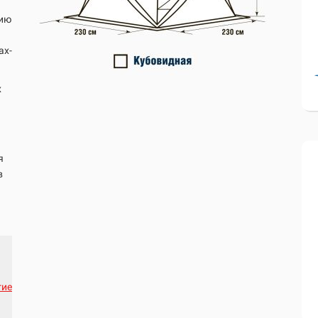
нию
ах-
х
я
в
гие