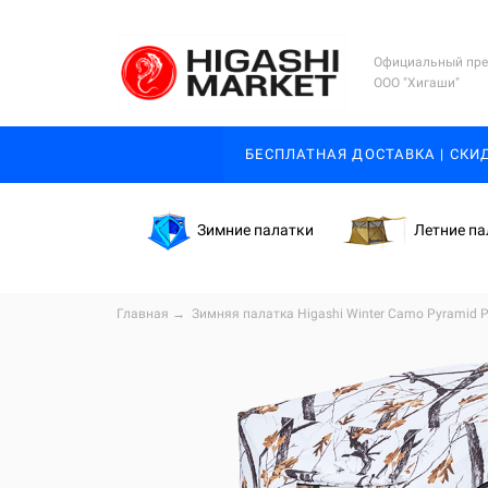
Официальный пре
ООО "Хигаши"
БЕСПЛАТНАЯ ДОСТАВКА | СКИ
Зимние палатки
Летние па
Главная
→
Зимняя палатка Higashi Winter Camo Pyramid P