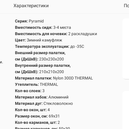
Характеристики
По
Серия:
Pyramid
Вместимость сидя:
3-4 места
Вместимость для ночевки:
2 раскладушки
Цвет:
Зимний камуфляж
Температура эксплуатации:
до -35С
Внешний размер палатки,
см
(ДхШхВ):
230х230х200
и.
Внутренний размер палатк
и,
см
(ДхШхВ):
210х210х200
Материал палатки:
Nylon 300D THERMAL
Утеплитель:
THERMAL
Кол-во слоев:
3
Материал хабов:
Алюминий
Материал дуг:
Стекловолокно
Кол-во окон, шт:
4
Размер окон, см:
69х31
Кол-во карманов, шт:
2
Размер карманов, см:
50х30