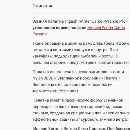
Описание
Зимняя палатка Higashi Winter Camo Pyramid Pro -
утепленная версия палатки
Higashi Winter Camo
Pyramid
.
Ткань окрашена в зимний камуфляж (белый фон с
ветками и листьями) снаружи и внутри. Этот
камуфляж подходит для рыбалки и охоты. С
внешней стороны предусмотрены светоотражател
Палатка выполнена из нескольких слоев ткани
Nylon 300D и утепленной прослойки «Thermal».
Выполнена с использованием технологии
термостежки (стеганая).
Палатка имеет классическую форму усеченной
пирамиды с классическими трапециевидными
стенами, созданная специально для максимально
эффективной защиты от сурового зимнего ветра.
Модель Хигаши Винтер Камо Пирамид Про
быстро