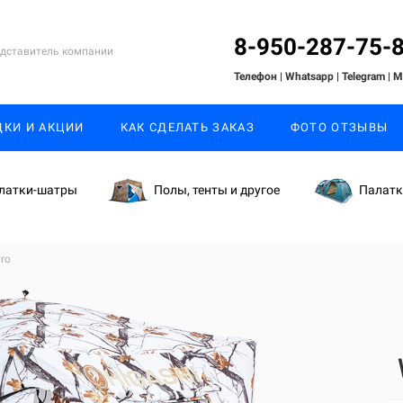
8-950-287-75-
дставитель компании
Телефон | Whatsapp
| Telegram
| 
ДКИ И АКЦИИ
КАК СДЕЛАТЬ ЗАКАЗ
ФОТО ОТЗЫВЫ
латки-шатры
Полы, тенты и другое
Палат
ro