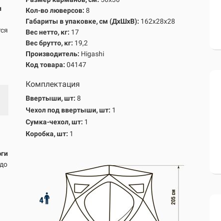
и
Кол-во люверсов:
8
Габариты в упаковке, см
(ДхШхВ)
:
162х28х28
тся
Вес нетто, кг:
17
Вес брутто, кг
:
19,2
Производитель:
Higashi
Код товара:
04147
Комплектация
Ввертыши, шт:
8
Чехол под ввертыши, шт:
1
Сумка-чехол, шт:
1
Коробка, шт:
1
юги
 до