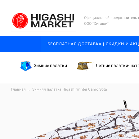
Официальный представитель 
ООО "Хигаши"
БЕСПЛАТНАЯ ДОСТАВКА | СКИДКИ И АК
Зимние палатки
Летние палатки-шат
Главная
→
Зимняя палатка Higashi Winter Camo Sota