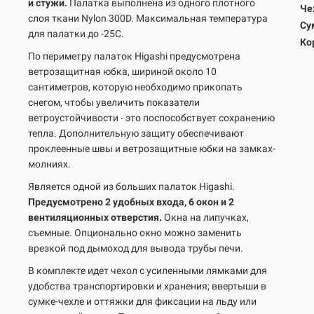
и стужи.
Палатка выполнена из одного плотного
Че
слоя ткани Nylon 300D. Максимальная температура
Су
для палатки до -25С.
Ко
По периметру палаток Higashi предусмотрена
ветрозащитная юбка, шириной около 10
сантиметров, которую необходимо прикопать
снегом, чтобы увеличить показатели
ветроустойчивости - это поспособствует сохранению
тепла. Дополнительную защиту обеспечивают
проклеенные швы и ветрозащитные юбки на замках-
молниях.
Является одной из больших палаток Higashi.
Предусмотрено 2 удобных входа, 6 окон и 2
вентиляционных отверстия.
Окна на липучках,
съемные. Опционально окно можно заменить
врезкой под дымоход для вывода трубы печи.
В комплекте идет чехол с усиленными лямками для
удобства транспортировки и хранения; ввертыши в
сумке-чехле и оттяжки для фиксации на льду или