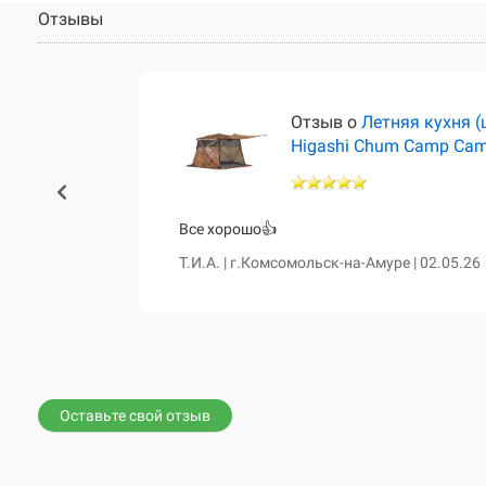
Отзывы
тёр)
Отзыв о
Летняя кухня (
Higashi Chum Camp Ca
460 и чум
Все хорошо👍
сказала о
Т.И.А. | г.Комсомольск-на-Амуре | 02.05.26
е. Все таки
вной диван,
Оставьте свой отзыв