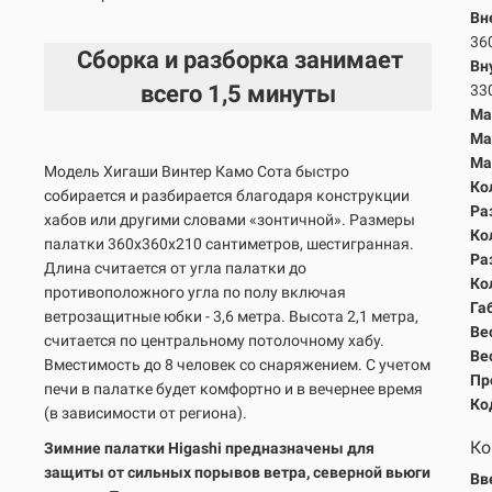
Вн
36
Сборка и разборка занимает
Вн
всего
1,5 минуты
33
Ма
Ма
Ма
Модель Хигаши Винтер Камо Сота быстро
Ко
собирается и разбирается благодаря конструкции
Ра
хабов или другими словами «зонтичной». Размеры
Ко
палатки 360х360х210 сантиметров, шестигранная.
Ра
Длина считается от угла палатки до
Ко
противоположного угла по полу включая
Га
ветрозащитные юбки - 3,6 метра. Высота 2,1 метра,
Вес
считается по центральному потолочному хабу.
Вес
Вместимость до 8 человек со снаряжением. С учетом
Пр
печи в палатке будет комфортно и в вечернее время
Ко
(в зависимости от региона).
Ко
Зимние палатки Higashi предназначены для
защиты от сильных порывов ветра, северной вьюги
Вв