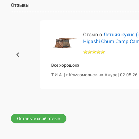
Отзывы
тёр)
Отзыв о
Летняя кухня (
Higashi Chum Camp Ca
460 и чум
Все хорошо👍
сказала о
Т.И.А. | г.Комсомольск-на-Амуре | 02.05.26
е. Все таки
вной диван,
Оставьте свой отзыв