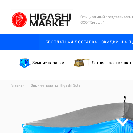
Официальный представитель 
ООО "Хигаши"
БЕСПЛАТНАЯ ДОСТАВКА | СКИДКИ И АК
Зимние палатки
Летние палатки-шат
Главная
→
Зимняя палатка Higashi Sota