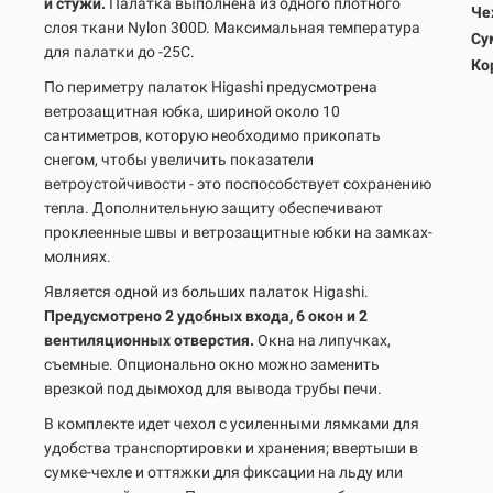
и стужи.
Палатка выполнена из одного плотного
Че
слоя ткани Nylon 300D. Максимальная температура
Су
для палатки до -25С.
Ко
По периметру палаток Higashi предусмотрена
ветрозащитная юбка, шириной около 10
сантиметров, которую необходимо прикопать
снегом, чтобы увеличить показатели
ветроустойчивости - это поспособствует сохранению
тепла. Дополнительную защиту обеспечивают
проклеенные швы и ветрозащитные юбки на замках-
молниях.
Является одной из больших палаток Higashi.
Предусмотрено 2 удобных входа, 6 окон и 2
вентиляционных отверстия.
Окна на липучках,
съемные. Опционально окно можно заменить
врезкой под дымоход для вывода трубы печи.
В комплекте идет чехол с усиленными лямками для
удобства транспортировки и хранения; ввертыши в
сумке-чехле и оттяжки для фиксации на льду или