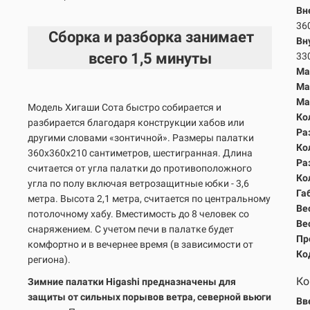
Вн
36
Сборка и разборка занимает
Вн
всего
1,5 минуты
33
Ма
Ма
Ма
Модель Хигаши Сота быстро собирается и
Ко
разбирается благодаря конструкции хабов или
Ра
другими словами «зонтичной». Размеры палатки
Ко
360х360х210 сантиметров, шестигранная. Длина
Ра
считается от угла палатки до противоположного
Ко
угла по полу включая ветрозащитные юбки - 3,6
Га
метра. Высота 2,1 метра, считается по центральному
Вес
потолочному хабу. Вместимость до 8 человек со
Вес
снаряжением. С учетом печи в палатке будет
Пр
комфортно и в вечернее время (в зависимости от
Ко
региона).
Ко
Зимние палатки Higashi предназначены для
защиты от сильных порывов ветра, северной вьюги
Вв