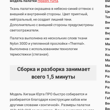
модель палатки
Higashi Yurta
.
Вм
Вм
Ткань палатки окрашена в небесно-синий оттенок с
Цв
внешней и внутренней стороны. Цвет приятный,
Те
нейтральный, не создает лишней тени.
Вн
Дополнительно с внешней стороны предусмотрены
с
светоотражатели.
Вн
Палатка выполнена из нескольких слоев ткани
с
Nylon 300D и утепленной прослойки «Thermal».
Ма
Выполнена с использованием технологии
Ут
термостежки (стеганая).
Ко
Ма
Ма
Сборка и разборка занимает
Ко
всего
1,5 минуты
Ра
Ко
Ра
Ко
Модель Хигаши Юрта ПРО быстро собирается и
Га
разбирается благодаря конструкции хабов или
Вес
другими словами «зонтичной». Размеры палатки
Вес