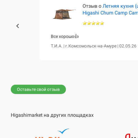
тёр)
Отзыв о
Летняя кухня (
Higashi Chum Camp Ca
460 и чум
Все хорошо👍
сказала о
Т.И.А. | г.Комсомольск-на-Амуре | 02.05.26
е. Все таки
вной диван,
Оставьте свой отзыв
Higashimarket на других площадках