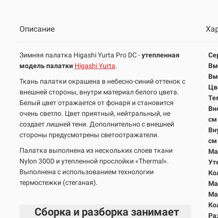
Описание
Ха
Зимняя палатка Higashi Yurta Pro DC -
утепленная
Се
модель палатки
Higashi Yurta
.
Вм
Вм
Ткань палатки окрашена в небесно-синий оттенок с
Цв
внешней стороны, внутри материал белого цвета.
Те
Белый цвет отражается от фонаря и становится
Вн
очень светло. Цвет приятный, нейтральный, не
с
создает лишней тени. Дополнительно с внешней
Вн
стороны предусмотрены светоотражатели.
с
Палатка выполнена из нескольких слоев ткани
Ма
Nylon 300D и утепленной прослойки «Thermal».
Ут
Выполнена с использованием технологии
Ко
термостежки (стеганая).
Ма
Ма
Ко
Сборка и разборка занимает
Ра