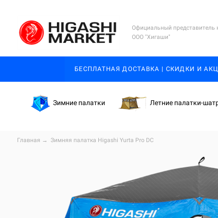
Официальный представитель 
ООО "Хигаши"
БЕСПЛАТНАЯ ДОСТАВКА | СКИДКИ И АК
Зимние палатки
Летние палатки-шат
Главная
→
Зимняя палатка Higashi Yurta Pro DC