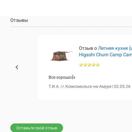
Отзывы
тёр)
Отзыв о
Летняя кухня (
Higashi Chum Camp Ca
460 и чум
Все хорошо👍
сказала о
Т.И.А. | г.Комсомольск-на-Амуре | 02.05.26
е. Все таки
вной диван,
Оставьте свой отзыв