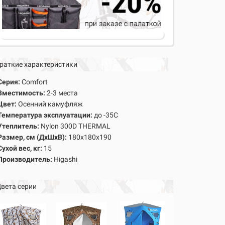
раткие характеристики
Серия:
Comfort
Вместимость:
2-3 места
Цвет:
Осенний камуфляж
Температура эксплуатации:
до -35С
Утеплитель:
Nylon 300D THERMAL
Размер, см (ДхШхВ):
180х180х190
Сухой вес, кг:
15
Производитель:
Higashi
вета серии