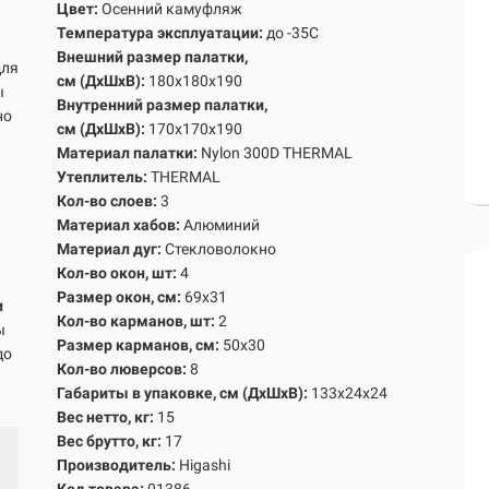
Цвет:
Осенний камуфляж
Температура эксплуатации:
до -35С
Внешний размер палатки,
для
см
(ДхШхВ):
180х180х190
ы
Внутренний размер палатк
и,
но
см
(ДхШхВ):
170х170х190
Материал палатки:
Nylon 300D THERMAL
Утеплитель:
THERMAL
Кол-во слоев:
3
Материал хабов:
Алюминий
Материал дуг:
Стекловолокно
Кол-во окон, шт:
4
Размер окон, см:
69x31
и
Кол-во карманов, шт:
2
ы
Размер карманов, см:
50х30
до
Кол-во люверсов:
8
Габариты в упаковке, см
(ДхШхВ)
:
133х24х24
Вес нетто, кг:
15
Вес брутто, кг
:
17
Производитель:
Higashi