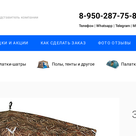
8-950-287-75-
дставитель компании
Телефон | Whatsapp
| Telegram
| 
ДКИ И АКЦИИ
КАК СДЕЛАТЬ ЗАКАЗ
ФОТО ОТЗЫВЫ
латки-шатры
Полы, тенты и другое
Палат