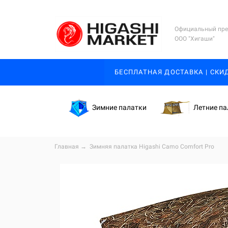
Официальный пре
ООО "Хигаши"
БЕСПЛАТНАЯ ДОСТАВКА | СКИ
Зимние палатки
Летние па
Главная
→
Зимняя палатка Higashi Camo Comfort Pro