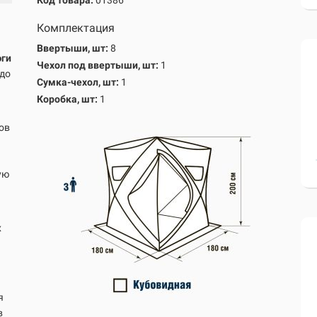
Код товара:
01386
Комплектация
Ввертыши, шт:
8
юги
Чехол под ввертыши, шт:
1
 до
Сумка-чехол, шт:
1
Коробка, шт:
1
ов
ую
х
я
в