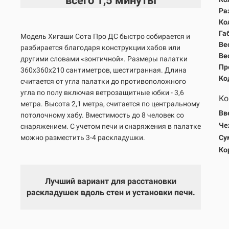
всего
1,5 минуты
Ра
Ко
Га
Модель Хигаши Сота Про ДС быстро собирается и
Вес
разбирается благодаря конструкции хабов или
Вес
другими словами «зонтичной». Размеры палатки
Пр
360х360х210 сантиметров, шестигранная. Длина
Ко
считается от угла палатки до противоположного
угла по полу включая ветрозащитные юбки - 3,6
Ко
метра. Высота 2,1 метра, считается по центральному
Вв
потолочному хабу. Вместимость до 8 человек со
Че
снаряжением. С учетом печи и снаряжения в палатке
можно разместить 3-4 раскладушки.
Су
Ко
Лучший вариант для расстановки
раскладушек вдоль стен и установки печи.