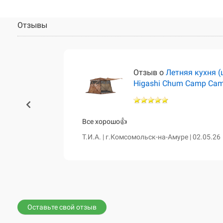
Отзывы
тёр)
Отзыв о
Летняя кухня (
Higashi Chum Camp Ca
460 и чум
Все хорошо👍
сказала о
Т.И.А. | г.Комсомольск-на-Амуре | 02.05.26
е. Все таки
вной диван,
Оставьте свой отзыв