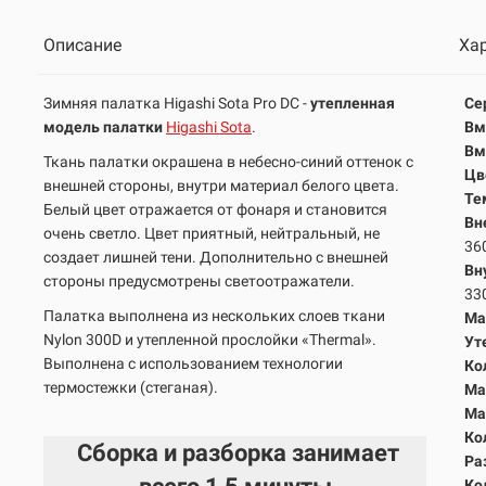
Описание
Ха
Зимняя палатка Higashi Sota Pro DC -
утепленная
Се
модель палатки
Higashi Sota
.
Вм
Вм
Ткань палатки окрашена в небесно-синий оттенок с
Цв
внешней стороны, внутри материал белого цвета.
Те
Белый цвет отражается от фонаря и становится
Вн
очень светло. Цвет приятный, нейтральный, не
36
создает лишней тени. Дополнительно с внешней
Вн
стороны предусмотрены светоотражатели.
33
Палатка выполнена из нескольких слоев ткани
Ма
Nylon 300D и утепленной прослойки «Thermal».
Ут
Выполнена с использованием технологии
Ко
термостежки (стеганая).
Ма
Ма
Ко
Сборка и разборка занимает
Ра
Ко